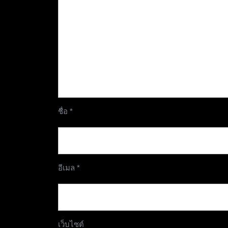
ชื่อ
*
อีเมล
*
เว็บไซต์