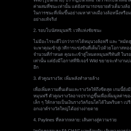
ค่าผสมที่ชนะเท่านั้น แต่ยังสามารถขยายตัวเต็มวงล้
ในการชนะที่เพิ่มขึ้นอย่างมหาศาลเมื่อวงล้อหนึ่งหรือม
อย่างแท้จริง!
2. รอบโบนัสหมุนฟรี: เวทีแห่งชัยชนะ
ไม่มีอะไรจะดีไปกว่าการได้หมุนวงล้อฟรี และ “หมัดฮุก
จะพาคุณเข้าสู่เวทีการแข่งขันที่เต็มไปด้วยโอกาสทอง
จำนวนที่กำหนด คุณจะเข้าสู่โหมดหมุนฟรีทันที ในรอบน
เท่านั้น แต่ยังมีโอกาสที่ฟีเจอร์ Wild ขยายจะทำงานบ
อีก
3. ตัวคูณรางวัล: เพิ่มพลังทำลายล้าง
เพื่อเพิ่มความตื่นเต้นและรางวัลให้ถึงขีดสุด เกมนี้ย
หมุนฟรี ตัวคูณรางวัลอาจปรากฏขึ้นเพื่อเพิ่มมูลค่าของ
เล็ก ๆ ให้กลายเป็นเงินรางวัลก้อนโตได้ในพริบตา เปร
อกเอาต์รางวัลใหญ่ได้อย่างง่ายดาย
4. Paylines ที่หลากหลาย: เส้นทางสู่ความรวย
“หมัดฮุกสุดเฮง FA CHAI” มาพร้อมกับ เส้นทางการจ่