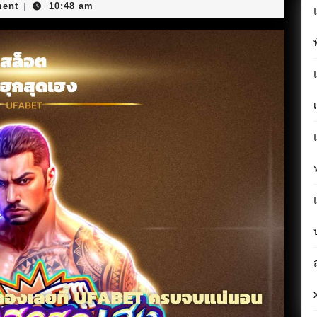
ent
10:48 am
|