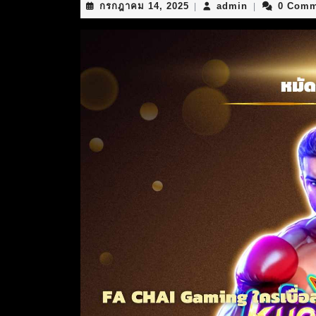
กรกฎาคม
admin
กรกฎาคม 14, 2025
admin
0 Comm
|
|
14,
2025