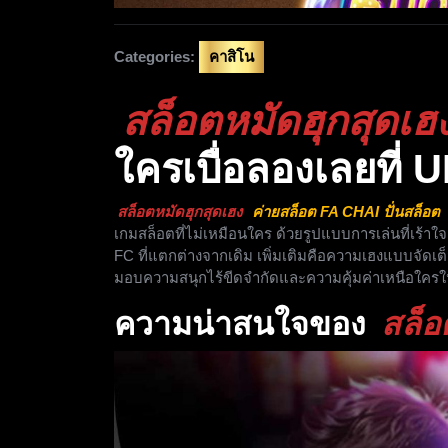
Categories:
คาสิโน
สล็อตหมัดฮุกสุดเฮ
ใครเบื่อลองเลยที
สล็อตหมัดฮุกสุดเฮง
ค่ายสล็อต FA CHAI ปั่นสล็อต
เกมสล็อตที่ไม่เหมือนใคร ด้วยรูปแบบการเล่นที่เร
FC ที่แตกต่างจากเดิม เพิ่มเติมคือความเฮงแบบจัดเต็มได
มอบความสนุกไร้ขีดจำกัดและความคุ้มค่าเหนือใครให้ก
ความน่าสนใจของ
สล็อ