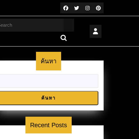
arch
ค้นหา
ค้นหา
Recent Posts