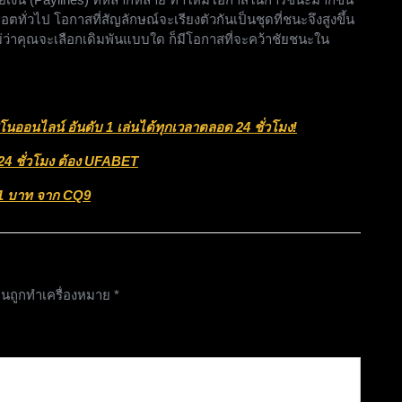
ทั่วไป โอกาสที่สัญลักษณ์จะเรียงตัวกันเป็นชุดที่ชนะจึงสูงขึ้น
 ไม่ว่าคุณจะเลือกเดิมพันแบบใด ก็มีโอกาสที่จะคว้าชัยชนะใน
ิโนออนไลน์ อันดับ 1 เล่นได้ทุกเวลาตลอด 24 ชั่วโมง!
24 ชั่วโมง ต้อง UFABET
 1 บาท จาก CQ9
ป็นถูกทำเครื่องหมาย
*