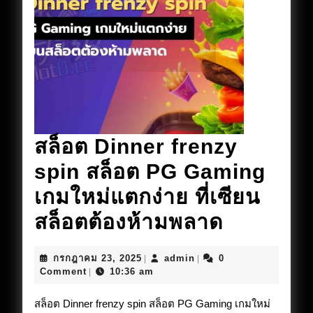
แบบ
สุด
คุ้ม
ต้อง
UFA
สล็อต Dinner frenzy
spin สล็อต PG Gaming
เกมใหม่แตกง่าย ที่เซียน
สล็อต
สล็อตต้องห้ามพลาด
Dinner
กรกฎาคม
admin
กรกฎาคม 23, 2025
admin
0
|
|
frenzy
23,
Comment
10:36 am
|
2025
spin
สล็อต Dinner frenzy spin สล็อต PG Gaming เกมใหม่