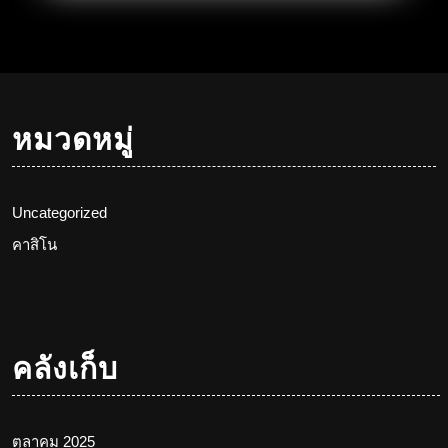
หมวดหมู่
Uncategorized
คาสิโน
คลังเก็บ
ตุลาคม 2025