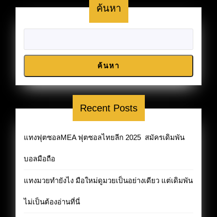
เดิม
ค้นหา
พัน
เกม
คา
ค้นหา
สิ
โน
ออนไลน์
Recent Posts
อันดับ
แทงฟุตซอลMEA ฟุตซอลไทยลีก 2025 สมัครเดิมพัน
1
เล่น
บอลมือถือ
ได้
แทงมวยทำยังไง มือใหม่ดูมวยเป็นอย่างเดียว แต่เดิมพัน
ทุก
ไม่เป็นต้องอ่านที่นี่
เวลา