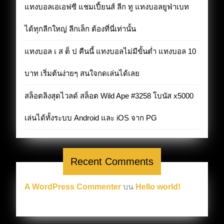
แทงบอลเอเอฟซี แชมเปี้ยนส์ ลีก ทู แทงบอลยูฟ่าเบท
ตลอด
24
ได้ทุกลีกใหญ่ ลีกเล็ก ต้องที่นี่เท่านั้น
ชั่วโมง!
แทงบอล เ ส ต็ ป คืนนี้ แทงบอลไม่มีขั้นต่ำ แทงบอล 10
บาท เริ่มต้นง่ายๆ สนใจกดเล่นได้เลย
สล็อตลิงสุดไวลด์ สล็อต Wild Ape #3258 โบนัส x5000
เล่นได้ทั้งระบบ Android และ iOS จาก PG
Recent Comments
A WordPress Commenter
บน
Hello world!