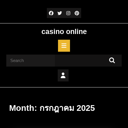
Skip
to
content
Skip
to
casino online
content
Open
Button
Search
for:
Month:
กรกฎาคม 2025