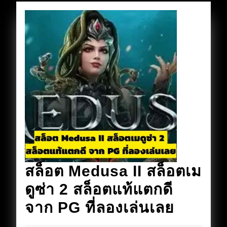
สล็อต Medusa II สล็อตเม
ดูซ่า 2 สล็อตแท้แตกดี
สล็อต
จาก PG ที่ลองเล่นเลย
Medus