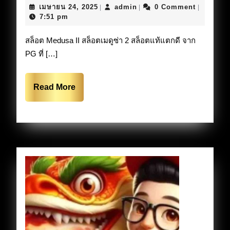
เมษายน
admin
เมษายน 24, 2025
admin
0 Comment
|
|
|
II
24,
7:51 pm
2025
สล็อต
สล็อต Medusa II สล็อตเมดูซ่า 2 สล็อตแท้แตกดี จาก
เม
PG ที่ […]
ดู
Read
ซ่า
Read More
More
2
สล็อต
แท้
แตก
ดี
จาก
PG