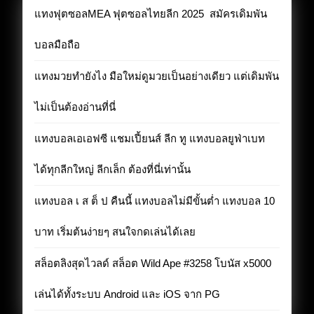
แทงฟุตซอลMEA ฟุตซอลไทยลีก 2025 สมัครเดิมพัน
เเทร่
บอลมือถือ
แทงมวยทำยังไง มือใหม่ดูมวยเป็นอย่างเดียว แต่เดิมพัน
ไม่เป็นต้องอ่านที่นี่
แทงบอลเอเอฟซี แชมเปี้ยนส์ ลีก ทู แทงบอลยูฟ่าเบท
ได้ทุกลีกใหญ่ ลีกเล็ก ต้องที่นี่เท่านั้น
แทงบอล เ ส ต็ ป คืนนี้ แทงบอลไม่มีขั้นต่ำ แทงบอล 10
บาท เริ่มต้นง่ายๆ สนใจกดเล่นได้เลย
สล็อตลิงสุดไวลด์ สล็อต Wild Ape #3258 โบนัส x5000
เล่นได้ทั้งระบบ Android และ iOS จาก PG