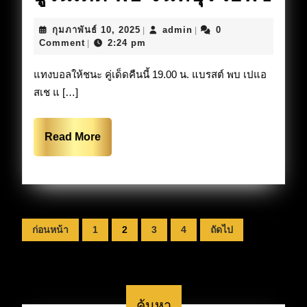
บอ
กุมภาพันธ์
admin
กุมภาพันธ์ 10, 2025
admin
0
|
|
ให้
10,
Comment
2:24 pm
|
2025
ชน
แทงบอลให้ชนะ คู่เด็ดคืนนี้ 19.00 น. แบรสต์ พบ เปแอ
คู่
สเช แ […]
เด็ด
Read
คืน
Read More
More
นี้
19.
น.
Posts
ก่อนหน้า
1
2
3
4
ถัดไป
อยุ
pagination
ยูไ
พบ
ค้นหา