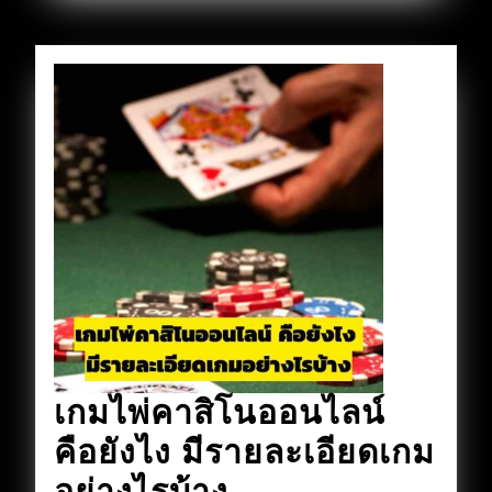
สล็อต
แตก
ง่าย
แตก
ดี
จาก
PG
เกมไพ่คาสิโนออนไลน์
คือยังไง มีรายละเอียดเกม
เกม
อย่างไรบ้าง