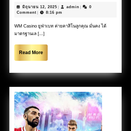
Casino
มิถุนายน
admin
มิถุนายน 12, 2025
admin
0
|
|
ยู
12,
Comment
8:16 pm
|
2025
ฟ่าเบท
WM Casino ยูฟ่าเบท ค่ายคาสิโนลูกคุณ มั่นคง ได้
ค่าย
มาตรฐานเล […]
คา
Read
สิ
Read More
More
โน
ลูก
คุณ
มั่นคง
ได้
มาตรฐาน
เล่น