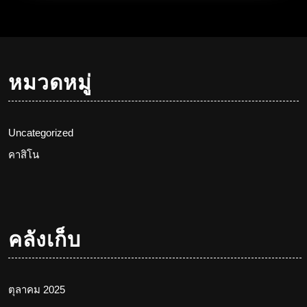
หมวดหมู่
Uncategorized
คาสิโน
คลังเก็บ
ตุลาคม 2025