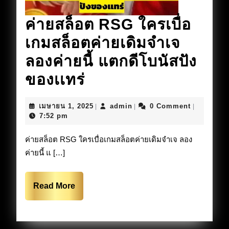
ค่ายสล็อต RSG ใครเบื่อ
เกมสล็อตค่ายเดิมจำเจ
ลองค่ายนี้ แตกดีโบนัสปัง
ค่าย
ของเเทร่
สล็อต
เมษายน
admin
เมษายน 1, 2025
admin
0 Comment
|
|
|
RSG
1,
7:52 pm
2025
ใคร
ค่ายสล็อต RSG ใครเบื่อเกมสล็อตค่ายเดิมจำเจ ลอง
เบื่อ
ค่ายนี้ แ […]
เกม
Read
สล็อต
Read More
More
ค่าย
เดิม