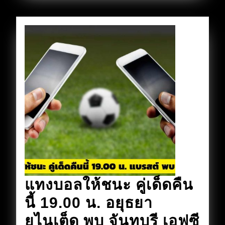
จำเจ
ลอง
ค่าย
นี้
แตก
ดี
โบนัส
ปัง
ของ
เเทร่
แทงบอลให้ชนะ คู่เด็ดคืน
นี้ 19.00 น. อยุธยา
แท
ยูไนเต็ด พบ จันทบุรี เอฟซี