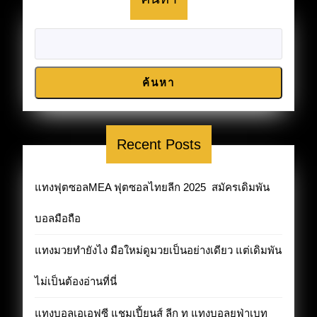
จันท
เอฟ
ซี
ค้นหา
Recent Posts
แทงฟุตซอลMEA ฟุตซอลไทยลีก 2025 สมัครเดิมพัน
บอลมือถือ
แทงมวยทำยังไง มือใหม่ดูมวยเป็นอย่างเดียว แต่เดิมพัน
ไม่เป็นต้องอ่านที่นี่
แทงบอลเอเอฟซี แชมเปี้ยนส์ ลีก ทู แทงบอลยูฟ่าเบท