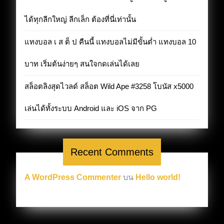
ได้ทุกลีกใหญ่ ลีกเล็ก ต้องที่นี่เท่านั้น
แทงบอล เ ส ต็ ป คืนนี้ แทงบอลไม่มีขั้นต่ำ แทงบอล 10
บาท เริ่มต้นง่ายๆ สนใจกดเล่นได้เลย
สล็อตลิงสุดไวลด์ สล็อต Wild Ape #3258 โบนัส x5000
เล่นได้ทั้งระบบ Android และ iOS จาก PG
Recent Comments
A WordPress Commenter
บน
Hello world!