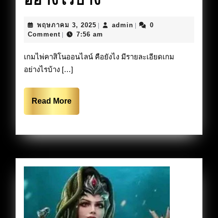
ไพ่
พฤษภาคม
admin
พฤษภาคม 3, 2025
admin
0
|
|
คา
3,
Comment
7:56 am
|
2025
สิ
เกมไพ่คาสิโนออนไลน์ คือยังไง มีรายละเอียดเกม
โน
อย่างไรบ้าง […]
ออนไลน์
Read
คือ
Read More
More
ยัง
ไง
มี
ราย
ละเอียด
เกม