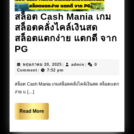
สล็อต Cash Mania เกม
สล็อตคลั่งไคล์เงินสด
สล็อตแตกง่าย แตกดี จาก
สล็อต
PG
Cash
พฤษภาคม
admin
พฤษภาคม 20, 2025
admin
0
|
|
Mania
20,
Comment
7:52 pm
|
2025
เกม
สล็อต Cash Mania เกมสล็อตคลั่งไคล์เงินสด สล็อตแตก
สล็อต
ง่าย แ […]
คลั่ง
ไคล์
Read
Read More
More
เงินสด