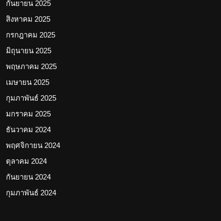
กันยายน 2025
สิงหาคม 2025
กรกฎาคม 2025
มิถุนายน 2025
พฤษภาคม 2025
เมษายน 2025
กุมภาพันธ์ 2025
มกราคม 2025
ธันวาคม 2024
พฤศจิกายน 2024
ตุลาคม 2024
กันยายน 2024
กุมภาพันธ์ 2024